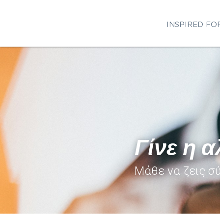
INSPIRED FOR
Γίνε η α
Μάθε να ζεις σύ