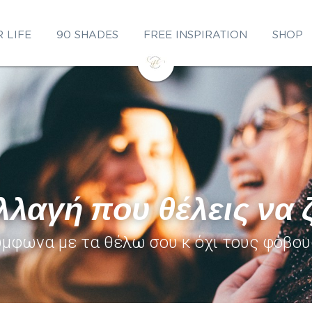
 LIFE
90 SHADES
FREE INSPIRATION
SHOP
λλαγή που θέλεις να ζ
μφωνα με τα θέλω σου κ όχι τους φόβους