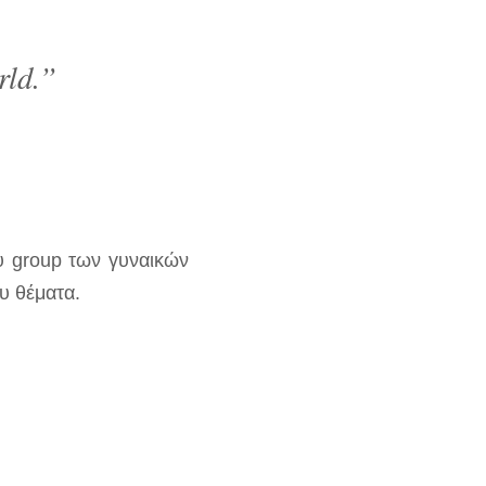
rld.” 
υ group των γυναικών 
υ θέματα.