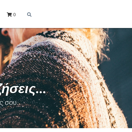
0
ήσεις...
 σου...