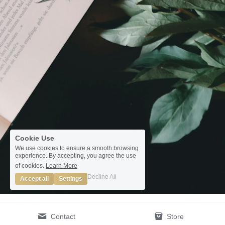
Cookie Use
We use cookies to ensure a smooth browsing
experience. By accepting, you agree the use
of cookies.
Learn More
Decline All
Accept all
Settings
Contact
Store