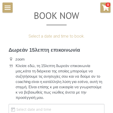
×
0
STORE CATEGORIES
BOOK NOW
INSPIRED FOR LIFE
All Categories
90 SHADES
Select a date and time to book.
FREE INSPIRATION
Δωρεάν 15λεπτη επικοινωνία
SHOP
zoom
Search
Κλείσε εδώ, τη 15λεπτη δωρεάν επικοινωνία 
μας,κάτα τη διάρκεια της οποίας μπορούμε να 
συζητήσουμε τις ανησυχίες σου και να δούμε αν το 
coaching είναι η κατάλληλη λύση για εσένα, αυτή τη 
στιγμή. Είναι επίσης κ μια ευκαιρία να γνωριστούμε 
κ να βεβαιωθείς πως νιώθεις άνετα με την 
προσέγγισή μου.