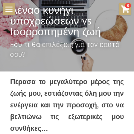
×
Αέναο κυνήγι 
0
STORE CATEGORIES
υποχρεώσεων vs 
INSPIRED FOR LIFE
Ισορροπημένη ζωή
All Categories
90 SHADES
Εσύ τι θα επιλέξεις για τον εαυτό 
FREE INSPIRATION
σου?
SHOP
Search
Πέρασα το μεγαλύτερο μέρος της 
ζωής μου, εστιάζοντας όλη μου την 
ενέργεια και την προσοχή, στο να 
βελτιώνω τις εξωτερικές μου 
συνθήκες…